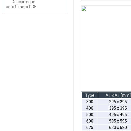
Descarregue
aqui folheto PDF.
Type
A1 x A1 [mm]
300
295 x 295
400
395 x 395
500
495 x 495
600
595 x 595
625
620 x 620