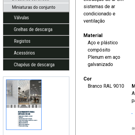
sistemas de ar
Miniaturas do conjunto
condicionado e
Válvulas
ventilação
Grelhas de descarga
Material
Registos
Aço e plástico
compósito
Acessórios
Plenum em aço
galvanizado
Chapéus de descarga
Cor
Branco RAL 9010
M
A
p
a