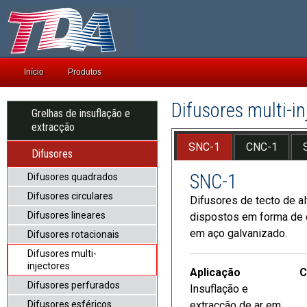
Início
Produtos
Difusores multi-i
Grelhas de insuflação e
extracção
SNC-1
CNC-1
Difusores
SNC-1
Difusores quadrados
Difusores circulares
Difusores de tecto de alt
Difusores lineares
dispostos em forma de 
em aço galvanizado.
Difusores rotacionais
Difusores multi-
injectores
Aplicação
C
Difusores perfurados
Insuflação e
Difusores esféricos
extracção de ar em