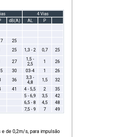
ias
4 Vias
P
dB(A)
AL
P
,7
25
1
25
1,3 - 2
0,7
25
1,5 -
1
27
1
26
2,5
,5
30
03-4
1
26
3,3 -
3
36
1,5
32
4,8
4
41
4 - 5,5
2
35
5 - 6,9
3,5
42
6,5 - 8
4,5
48
7,5 - 9
7
49
 e de 0,2m/s, para impulsão