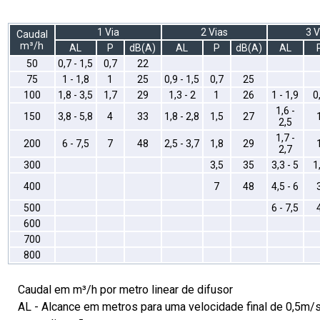
1 Via
2 Vias
3 V
Caudal
m³/h
AL
P
dB(A)
AL
P
dB(A)
AL
50
0,7 - 1,5
0,7
22
75
1 - 1,8
1
25
0,9 - 1,5
0,7
25
100
1,8 - 3,5
1,7
29
1,3 - 2
1
26
1 - 1,9
0
1,6 -
150
3,8 - 5,8
4
33
1,8 - 2,8
1,5
27
2,5
1,7 -
200
6 - 7,5
7
48
2,5 - 3,7
1,8
29
2,7
300
3,5
35
3,3 - 5
1
400
7
48
4,5 - 6
500
6 - 7,5
600
700
800
Caudal em m³/h por metro linear de difusor
AL - Alcance em metros para uma velocidade final de 0,5m/s