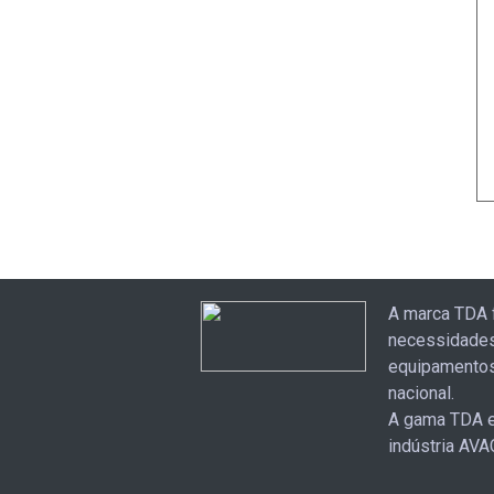
A marca TDA 
necessidades
equipamentos
nacional.
A gama TDA e
indústria AVA