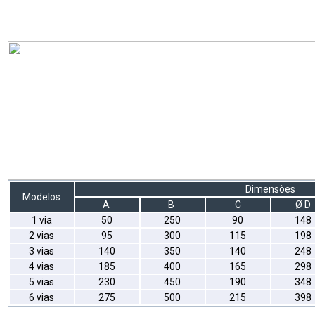
Dimensões
Modelos
A
B
C
Ø D
1 via
50
250
90
148
2 vias
95
300
115
198
3 vias
140
350
140
248
4 vias
185
400
165
298
5 vias
230
450
190
348
6 vias
275
500
215
398