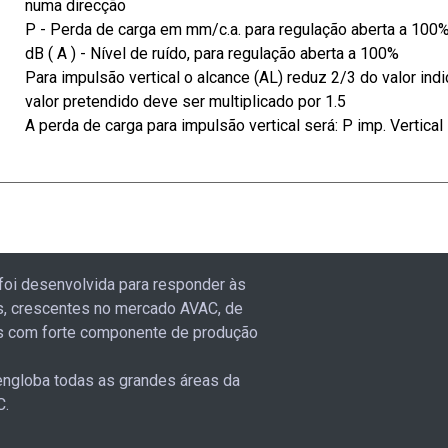
numa direcção
P - Perda de carga em mm/c.a. para regulação aberta a 100
dB ( A ) - Nível de ruído, para regulação aberta a 100%
Para impulsão vertical o alcance (AL) reduz 2/3 do valor indi
valor pretendido deve ser multiplicado por 1.5
A perda de carga para impulsão vertical será: P imp. Vertical 
foi desenvolvida para responder às
, crescentes no mercado AVAC, de
 com forte componente de produção
ngloba todas as grandes áreas da
C.