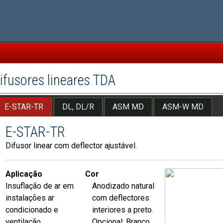
ifusores lineares TDA
E-STAR-TR
DL, DL/R
ASM MD
ASM-W MD
E-STAR-TR
Difusor linear com deflector ajustável.
Aplicação
Cor
Insuflação de ar em
Anodizado natural
instalações ar
com deflectores
condicionado e
interiores a preto.
ventilação.
Opcional: Branco