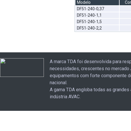
Modelo
Cor
DF51-240-0,37
DF51-240-1,1
DF51-240-1,5
DF51-240-2,2
A marca TDA foi desenvolvida para res
necessidades, crescentes no mercado 
equipamentos com forte componente d
nacional.
A gama TDA engloba todas as grandes 
indústria AVAC.