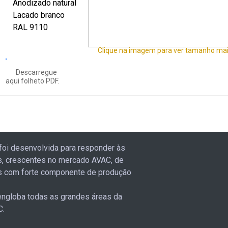
Anodizado natural
Lacado branco
RAL 9110
Clique na imagem para ver tamanho mai
Descarregue
aqui folheto PDF.
foi desenvolvida para responder às
, crescentes no mercado AVAC, de
 com forte componente de produção
ngloba todas as grandes áreas da
C.