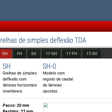
relhas de simples deflexão TDA
SH
FH
SV
17-SH
17-FH
17-SV
SH
SH-0
Grelhas de simples
Modelo com
deflexão com
registo de caudal
lâminas horizontais
de lâminas
orientáveis.
opostas.
Passo: 20 mm
Bastidor: 27 mm