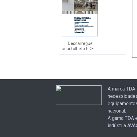
Descarregue
aqui folheto PDF.
A marca TDA 
necessidades
equipamentos
nacional.
A gama TDA e
indústria AVA