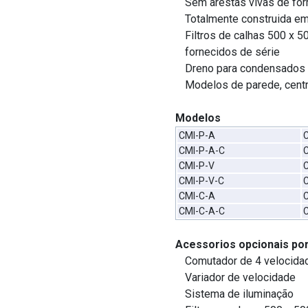
Sem arestas vivas de for
Totalmente construida em
Filtros de calhas 500 x 5
fornecidos de série
Dreno para condensados
Modelos de parede, centr
Modelos
CMI-P-A
C
CMI-P-A-C
CMI-P-V
C
CMI-P-V-C
CMI-C-A
C
CMI-C-A-C
C
Acessorios opcionais por
Comutador de 4 velocida
Variador de velocidade
Sistema de iluminação