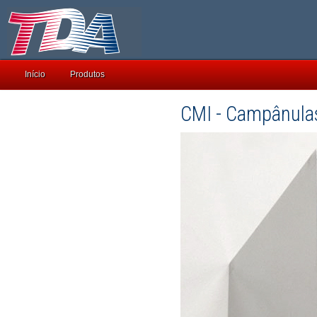
Início
Produtos
CMI - Campânulas